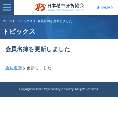
English
日本精神分
ホーム
トピックス
会員名簿を更新しました
析協会
トピックス
会員名簿を更新しました
会員名簿
を更新しました
Copyright © Japan Psychoanalytic Society. All rights reserved.