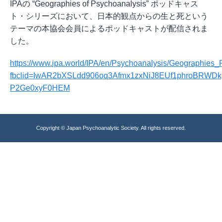
IPAの “Geographies of Psychoanalysis” ポッドキャス
ト・シリーズにおいて、日本的観点からの生と死という
テーマの本協会会員によるポッドキャストが配信されま
した。
https://www.ipa.world/IPA/en/Psychoanalysis/Geographies_
fbclid=IwAR2bXSLdd906oq3Afmx1zxNiJ8EUf1phroBRWD
P2Ge0xyF0HEM
Copyright © Japan Psychoanalytic Society. All rights reserved.