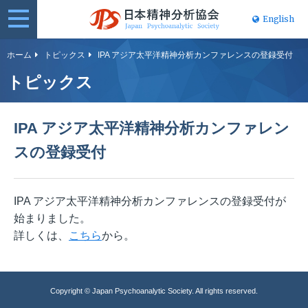
English
日本精神分
ホーム
トピックス
IPA アジア太平洋精神分析カンファレンスの登録受付
析協会
トピックス
IPA アジア太平洋精神分析カンファレン
スの登録受付
IPA アジア太平洋精神分析カンファレンスの登録受付が
始まりました。
詳しくは、
こちら
から。
Copyright © Japan Psychoanalytic Society. All rights reserved.