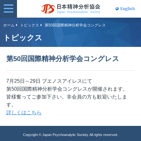
English
日本精神分
ホーム
トピックス
第50回国際精神分析学会コングレス
析協会
トピックス
第50回国際精神分析学会コングレス
7月25日～29日 ブエノスアイレスにて
第50回国際精神分析学会コングレスが開催されます。
皆様奮ってご参加下さい。非会員の方も歓迎いたしま
す。
詳しくはこちら
Copyright © Japan Psychoanalytic Society. All rights reserved.